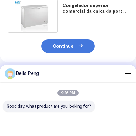
Congelador superior
comercial da caixa da porta
de 352 litros cor branca do
único
Continue
Produtos Recomendados
Bella Peng
9:26 PM
Good day, what product are you looking for?
Congelador
Congelador
220V/50Hz