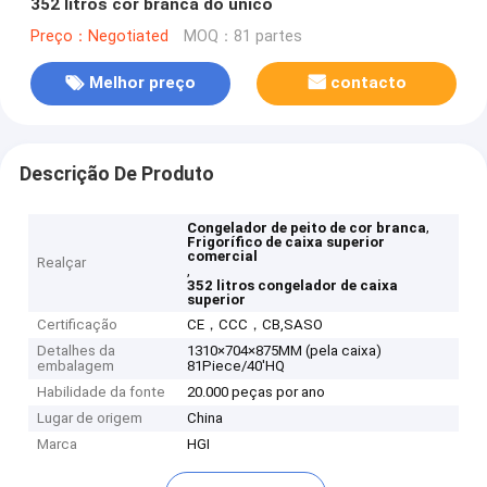
352 litros cor branca do único
Preço：Negotiated
MOQ：81 partes
Melhor preço
contacto
Descrição De Produto
,
Congelador de peito de cor branca
Frigorífico de caixa superior
comercial
Realçar
,
352 litros congelador de caixa
superior
Certificação
CE，CCC，CB,SASO
Detalhes da
1310×704×875MM (pela caixa)
embalagem
81Piece/40'HQ
Habilidade da fonte
20.000 peças por ano
Lugar de origem
China
Marca
HGI