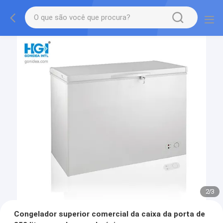
2
/
3
Congelador superior comercial da caixa da porta de